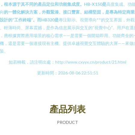
，根本源于其不同的產品定位和功能集成度。HB-X150是
高度集成、功
向
的一體化解決方案，外觀緊湊、接口豐富、結構堅固，是專為特定商業
設計的“工作終端”。而HB320是
專注顯示、視覺導向**的交互界面，外觀
、輕薄時尚、屏幕震撼，是作為信息展示與交互的“視覺中心”。用戶在選
，應根據實際應用場景的核心需求——是需要一個開箱即用、功能齊全的
機，還是需要一個連接現有主機、提供卓越視覺交互體驗的大屏——來做
策。
如若轉載，請注明出處：http://www.cxyyx.cn/product/21.html
更新時間：2026-08-06 22:51:51
產品列表
PRODUCT