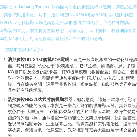
邦觸控（Haobang Touch）作為國內知名的觸控設備制造商，其產品在
工業領域應用廣泛。其中，浩邦觸控HB-X150觸摸POS電腦和浩邦觸控
B320大尺寸觸摸顯示器是兩款定位與形態迥異的產品，它們在外觀設計
著顯著的區別。本文將從整體形態、結構設計、尺寸規格、材質細節及接
局等多個維度，對這兩款產品進行詳細的外觀對比分析。
、 整體形態與產品定位
浩邦觸控HB-X150觸摸POS電腦
：這是一款高度集成的一體化終端
備。其外觀設計核心在于“緊湊集成”。它將主機、觸摸顯示屏、多種
I/O接口以及必要的讀卡器、打印機等模塊（根據配置）整合在一個
對小巧的機身內。整體造型通常更偏向于“箱式”或“立柱式”，結構緊
湊，旨在節省空間，適用于零售收銀、餐飲點餐、自助服務等固定點
且空間有限的場景。
浩邦觸控HB320大尺寸觸摸顯示器
：顧名思義，這是一款專注于顯示
觸控輸入功能的設備，本質是一臺高性能的觸摸屏顯示器。其外觀設
核心在于“大屏沉浸”。它擁有32英寸的大尺寸顯示區域，機身主體是
個超薄的顯示屏，通常搭配一個功能性的支架或壁掛架。設計語言更
近現代高端顯示器，注重屏幕占比、視覺美感和安裝靈活性，適用于
字標牌、會議白板、信息查詢、教育培訓等需要大畫面展示和交互的
景。