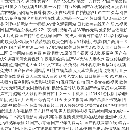
黄色天堂男人
操视频免费91
日韩中文在线
精品中的精品
97国产精品视
场 东方AV在线观看 久久精品这里18 欧美穴穴 少妇丝袜伦理 亚洲丝袜性爱
频
91美女在线视频
51欧美
一区精品麻豆经典
国产在线观看资源
波多野
洁衣视频
污网站免费看
特级欧美在线观看
自拍视频91
91艹艹
久草网在
www色色综 国产精品奇米一区 久久艹视频破解 欧美日韩av 性爱中日精品 91
线
18福利影院
老司机蜜桃在线
成人精品一区二区
韩日爆乳无码三级
欧
美伦理电影网站
艹艹操操
AV黄色观看网站
日韩欧美在线国产
新91视频
网
国产精品分类在线
97午夜福利视频
岛国AV动作无码
波多野吉依电影
官页网 a级影院 国产黑丝嘿咻 黄射网站91 免费三级美女电影 五月天色色区
小h片免费
国产精品色色视屏
国产午夜成人
最新日韩精品
91福利视频导
航
欧美喷水影院
91爱爱视频
欧美色图论坛
91榴莲小视频
国产高清一卡
91情趣视频 av资源网址 国产91在线九色 欧美国产开 三级经典高清在线 亚洲
新区
国产看片资源
二色吧97资源站
欧美日韩另类0
91华人
国产日韩一区
二区
日本网站在线免费
免费潮喷
91原创国产视频
成人吃瓜福利
国产在
线9
操碰高清免费视频
午夜电影全集
国产AV无码
人妻系列
爱豆传媒倩女
人妻丝袜性爱 91熟女露脸视频 超踫成人91 精品人妻人人草 欧美肏屄小视频
幽魂
超清国产剧大全
91中文字幕在线
免费在线小视频
吃瓜福利小视频
免费91
国产日产亚洲精品
91社在线高清
人人草香蕉
激情另类图片
亚洲
日韩av首页 午夜久久无码 97超碰资源站 福利社体验三分钟 久久精品黄色 青
欧美在线观看
成人三级成人三级
欧美老女人bb
日日操第一页
91网豆花
视频
91福利剧场
免费影视观看
91视频国产自拍
国产美女在线视频
欧美
又大
无码四虎
女同激吻视频
极品性爱导航
欧美国产拳交喷奶
中文字幕
青操人妻 亚洲国产欧美另类 91在线破处 成人a在线网观看 久草香蕉 五月天三
第三页
超碰成人影视
欧美日韩中文一区
手机看片1204
91色快播
福利撸
影院
激情五月天国产
综合网五月天
美女主播青草
国产高清不卡视频
四
级网址 91免费观看视频 www99视频 国产高清免费视频 久草免费欧美 日本人
虎影视
欧美一区在线
操碰视频
五月天婷婷欧美
欧美大BB
国产福利啪啪
欧洲成人午夜精品
国产精品美乳
男人操蜜桃视频
无码射精网站
18成年人
网站
日本高清电影网
男女啪啪午夜视频
免费电影在线观看
亚洲ab
成人
妻熟妇 亚洲口工视频网址 91黄色下载 www东京热 黄色网入口站链接 人人操
少妇视频导航
91国产小青蛙
国产成年免费网站
国产视频高清在线
精品香
蕉
求a片网址
麻豆tv在线观看
在线撸丝片
91草碰
国产成人激情视频
黑料