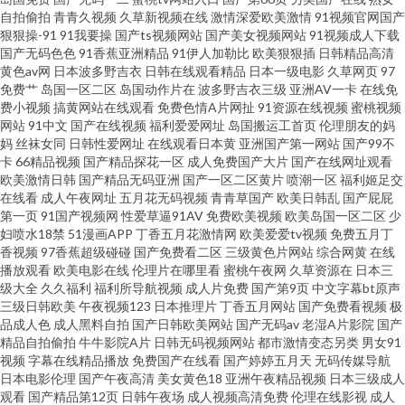
频 91九色 豆花社区在线观看 熟女3P91 黄色91线上网站 亚洲在线一区 久久
自拍偷拍
青青久视频
久草新视频在线
激情深爱欧美激情
91视频官网国产
狠狠操-91
91我要操
国产ts视频网站
国产美女视频网站
91视频成人下载
国产无码色色
91香蕉亚洲精品
91伊人加勒比
欧美狠狠插
日韩精品高清
伊人热 91美女总站 国产白丝三区 欧美变态网站 午夜福利传媒 97成人碰 国产
黄色av网
日本波多野吉衣
日韩在线观看精品
日本一级电影
久草网页
97
免费艹
岛国一区二区
岛国动作片在
波多野吉衣三级
亚洲AV一卡
在线免
福利不卡 欧美肏屄视频 综合肏屄视频 大香蕉肏屄 男人天堂aaaa 五月天导航
费小视频
搞黄网站在线观看
免费色情A片网扯
91资源在线视频
蜜桃视频
网站
91中文
国产在线视频
福利爱爱网址
岛国搬运工首页
伦理朋友的妈
妈
丝袜女同
日韩性爱网址
在线观看日本黄
亚洲国产第一网站
国产99不
91熟妇露脸 国产超碰97 欧美成不卡网 午夜爽爽影院 97操97搞 国产精品久久
卡
66精品视频
国产精品探花一区
成人免费国产大片
国产在线网址观看
欧美激情日韩
国产精品无码亚洲
国产一区二区黄片
喷潮一区
福利姬足交
不卡 日本毛不卡 91干在线视频 大香蕉伊人视频网 日本不卡123 99热精品66
在线看
成人午夜网址
五月花无码视频
青青草国产
欧美日韩乱
国产屁屁
第一页
91国产视频网
性爱草逼91AV
免费欧美视频
欧美岛国一区二区
少
妇喷水18禁
51漫画APP
丁香五月花激情网
欧美爱爱tv视频
免费五月丁
黄色性交网 日韩欧美综合 91女孩色女导航 麻豆视频在线播放 91精品娱乐 国
香视频
97香蕉超级碰碰
国产免费看二区
三级黄色片网站
综合网黄
在线
播放观看
欧美电影在线
伦理片在哪里看
蜜桃午夜网
久草资源在
日本三
产AV产 日本一道本 91看片免费 大香蕉伊人天堂 久热精品 视频污下载 91伊人
级大全
久久福利
福利所导航视频
成人片免费
国产第9页
中文字幕bt原声
三级日韩欧美
午夜视频123
日本推理片
丁香五月网站
国产免费看视频
极
品成人色
成人黑料自拍
国产日韩欧美网站
国产无码av
老湿A片影院
国产
视频 国产粉嫩网站 欧美深夜男人天堂 91尤物18 黄色污版 日韩激情第三页 91
精品自拍偷拍
牛牛影院A片
日韩无码视频网站
都市激情变态另类
男女91
视频
字幕在线精品播放
免费国产在线看
国产婷婷五月天
无码传媒导航
麻豆高清视频 浮力操操逼 免费91视频 天天色天天狼
日本电影伦理
国产午夜高清
美女黄色18
亚洲午夜精品视频
日本三级成人
观看
国产精品第12页
日韩午夜场
成人视频高清免费
伦理在线影视
成人