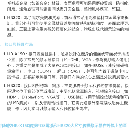
塑料或金屬（如鋁合金）材質。表面處理可能采用磨砂質感，防指紋
耐磨。邊角處理可能更圓潤以提升安全性，整體風格務實、堅固。
HB320
：為了追求美觀和質感，前框通常采用高檔塑料或金屬窄邊框
計。背部外殼可能使用金屬材質以增強散熱和結構強度，表面處理更
細膩。工藝上更注重美觀與輕薄化的結合，體現出現代顯示設備的精
感。
、 接口與擴展布局
HB-X150
：接口豐富且集中，通常設計在機身的側面或背面易于插
位置。除了常見的顯示器接口（如HDMI、VGA，作為視頻輸入備用
外，更重要的是集成了大量POS專用接口，如多個USB（連接掃碼槍
錢箱等）、串口（COM）、網口（RJ45），并可能內置了磁條卡/IC
讀卡器、顧客顯示屏接口等。其接口布局的核心是滿足外設擴展需求
HB320
：接口相對標準且簡潔，主要服務于顯示和觸控信號傳輸。接
區通常位于背部側面或底部，主要包括電源輸入、視頻輸入接口（如
HDMI、DisplayPort、VGA等）、USB接口（用于觸控信號傳輸和
的USB擴展），以及音頻輸出接口。它需要連接外部電腦或迷你主機
能工作，因此接口以顯示輸入和觸控輸出為主。
邦觸控HB-X150觸摸POS電腦和HB320大尺寸觸摸顯示器在外觀上的區