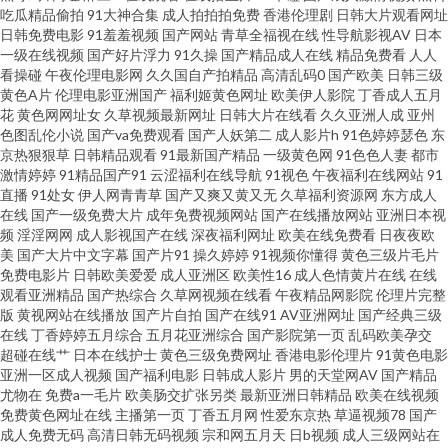
人人妻 五月天性爱网址 97去操操 成人午夜福利av 韩国做爱视频 欧美TV少妇
吃瓜精品偷拍
91大神合集
成人拍拍拍免费
香港伦理剧
日韩大片观看网址
日韩免费电影
91羞羞视频
国产网站
青草全福视在线
性导航影视AV
日本
一级在线视频
国产好片浮力
91久操
国产精品成人在线
精品免费看
人人
日韩一期二期婷婷 伊人青青香蕉 国产精精 免费看三级AV片 日韩三极片 中日
看操碰
午夜伦理电影网
久久国自产拍精品
高清乱码0
国产欧美
日韩三级
黄色A片
伦理电影亚洲国产
福利姬黄色网址
欧美伊人影院
丁香成人五月
韩三级黄色 成人91 精品传媒 91岛国 性交一性交 超碰草草网 后入黑丝 欧美日
花
黄色网网址女
久草视频最新网址
日韩大片在线看
久久亚洲人成
亚州
色图乱伦小说
国产va免费观看
国产人妖第二
成人影片h
91色婷婷瑟色
东
京热狠狠草
日韩精品观看
91最新国产精品
一级黄色网
91色色人妻
都市
韩导航 午夜影院006 AV黄色在线 豆花国产mv 久久福利社 欧洲诱惑影院 午夜
激情婷婷
91精品国产91
云涩福利在线导航
91视色
午夜福利在线网站
91
直播
91处女
伊人网青青草
国产又爽又黄又无
久草福利资源网
东方成人
福利射喷水 91磨菇网 超碰超碰 国产社区情侣 美女性爱网 久草加勒比 岛国
在线
国产一级免费大片
成年免费视频网站
国产在线播放网站
亚洲日本视
频
淫淫网网
成人影视国产在线
深夜福利网址
欧美在线免费看
日夜夜欧
美
国产大片中文字幕
国产片91
操久婷婷
91视频你懂得
黄色三级片毛片
www 日本免费AA片 97大香蕉热播 福利视频区 玖玖福利导航 五月激情爽片
免费电影片
日韩欧美爱爱
成人亚洲区
欧美性16
成人色情黄片在线
在线
观看亚洲精品
国产热综合
久草网视频在线看
午夜精品网影院
伦理片完整
91色惰网 成人国产自拍 精东影业蜜桃91 日韩电影黄 91传媒专区 超碰人人做
版
黄视网站在线播放
国产片自拍
国产在线91
AV亚洲网址
国产经典三级
在线
丁香婷婷五月综合
五月花亚洲综合
国产影院第一页
乱码欧美孕交
超碰在线艹
日本在线护士
黄色三级免费网址
香港电影伦理片
91黄色电影
爱 日韩色情三级网 91狼友在线观看 超碰人妻av 精品传媒入口 欧美性爱午夜
亚洲一区成人视频
国产福利电影
日韩成人影片
男的天堂网AV
国产精品
尤物在
免费a一毛片
欧美肠交扩张另类
最新亚洲日韩精品
欧美在线视频
剧场 五月婷婷社区 不卡日本视频 精品艹爱 日本性视频 制服中文丝 ts伪娘 韩
免费黄色网址在线
主播第一页
丁香五月网
性爱东京热
草逼视频78
国产
成人免费无码
高清日韩无码视频
宗和网五月天
日b视频
成人三级网站在