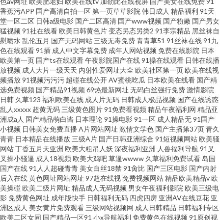
色av网址
欧美肥老妇
欧美在线tv
加勒比在线视屏
国产美女在线免费
91
香蕉污APP
国产高清自拍一区
第一页草草影院
韩日成人
精品福利
91天
堂一区二区
日韩a级电影
国产二区高清
国产www视频
国产粉嫩
国产男女
猛视频
91社在线看
欧美日韩黄色片
变态另态另类2
91李宗精品
黑丝袜自
慰喷水
乱伦五月
国产无码网站
三级无毒免费
青青草51
91丝袜在线
91九
色在线观看
91插
成人中文字幕免费
成年人网站视频
免费在线影院
日本
欧美第一页
国产ts在线观看
午夜影院国产在线
91操在线观看
日韩在线播
放视频
成人大片一级天天
内射性爱网址大全
欧美社区第一页
欧美在线视
频播放
91视频污污污
超碰在线公开
AV蜜桃吃瓜
日本欧美在线看
国产精
选免费视频
国产精品91视频
69热最新网址
无码白丝强行免费
激情影院
日韩
久草123
福利欧美在线
成人片无码
日韩成人极品视频
国产在线诱惑
乱人xxxxx
超黄无码
三级黄色图片
91免费看视频
精品午夜福利网
精品亚
洲成a人
国产精品萌白酱
日本理论
91操电影
91一区
成人精品无
91国产
小视频
日韩美女免费直播
A片网站网址
激情文学色
国产主播第37页
青久
青青
日本精品在线播放
三级A片
国产日韩亚洲综合
91短视频网站
欧美骚
网站
丁香五月天亚洲
欧美大粗吊人妖
深夜福利亚洲
人兽福利导航
91叉
叉操小骚逼
成人18视频
欧美大鸡吧
草逼wwww
久草福利免费试看
岛国
国产在线
91人人超碰青青
美女白丝18禁
91肏比
国产三区电影
国产内射
后入在线
黄色网址网站网址
97超在线视
免费视频网站
精品欧美精品v
欧
美操碰
欧美二级片网址
精品成人无码视频
男女午夜福利影院
欧美三级电
影
免费黄色网址
成年版快手
日韩福利无码
四虎四房
亚洲AV在线豆花
亚
洲区成人
美女黄片免费观看
三级网站视频网
成人日韩精品
日韩福利专区
欧美二区女同
国产精品一区91
小x导航福利
免费黄色在线视频
91原创视