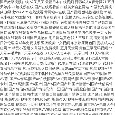
国产嫩草视频在线
69叉叉叉
最新日本在线视频
日韩成人a
青青操91
五月
天婷婷
91短视频在线
国产在线观看的
白丝美女自慰网站
91福利免费视
频
加勒比91AV
91在线观看
黄网站av在线
国产视频
狠狠擼狠狠擼
91桃
色小视频
91激情
91干啪啪
青青操青青干
主播诱惑无码专区
欧美视频电
影
91播放
麻豆桃色网站
亚洲欧美国产另类
欧美伦理另类
国产刺激对白
在线观看91精品
欧美成年视频
操碰操揉
成人微拍福利导航
亚洲欧美国产
日韩
成年在线观看免费
岛国精品在线播放
狠狠撸第四色
欧美一页
女同
电影在线观看
91网国产尤物在
毛片网站黄色
狼人三级片
高清男同
国产
日韩伦理淫
成年免费视频
亚洲欧美中文视频
东京热亚洲色图
蜜桃成人超
碰网
91精品小视频
久草福利免费视影
五月天堂网
黄色三级无码视频
bt
天堂av毛片|BT天堂AV在线|BT天堂人妻Av|BT天堂日韩|BT天堂影院
AV|BT无码AV影音|BT下载日韩无码|bt亚洲日本电影|BT亚洲天堂影
院|BT亚洲有码
91电影天堂nba国产|91电影在线|91调教|91抖阴|91抖音
直播视频下载|91豆花视频入口网站|91豆奶app官网下载|91短视频APP
导航站|91短视频版高清下载|91短视频在线免费观看
国产AV下载|国产
AV影|国产av有码|国产av在线|国产AV资源网站|国产AV资源站|国产a不
卡片|国产a高清|国产a国产|国产A国产国产片
国产情侣tp|国产情侣宾馆
自拍|国产情侣传媒|国产情侣高清一区|国产情侣露脸自拍|国产情侣自拍
网|国产情侣自拍网站|国产情侣自拍在线|国产情趣自拍|国产区91
色情网
址|视频电影|视频国语|视频韩国|视频久久|视频免费观看|视频网站|视频
网站免费|视频网址大全|视频网址导航
东京热av电影|东京热AV电影大全|
东京热AV电影导航|东京热AV电影免费|东京热av电影免费看|东京热AV
电影天堂网|东京热AV电影网|东京热AV电影网站|东京热av电影下载区|