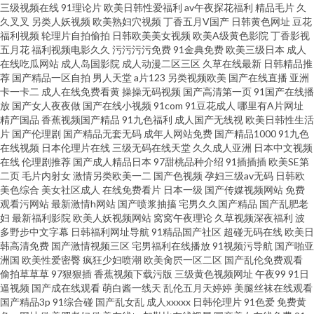
三级视频在线
91理论片
欧美日韩性爱福利
av午夜探花福利
精品毛片
久
久叉叉
另类人妖视频
欧美熟妇穴视频
丁香五月V国产
日韩黄色网址
豆花
福利视频
轮理片自拍偷拍
日韩欧美美女视频
欧美A级黄色影院
丁香影视
五月花
福利视频电影久久
污污污污免费
91金典免费
欧美三级日本
成人
在线吃瓜网站
成人岛国影院
成人动漫二区三区
久草在线最新
日韩精品推
荐
国产精品一区自拍
男人天堂
a片123
另类视频欧美
国产在线直播
亚洲
卡一卡二
成人在线免费看黄
操操无码视频
国产高清第一页
91国产在线播
放
国产女人夜夜做
国产在线小视频
91com
91豆花成人
哪里有A片网址
精产国品
香蕉视频国产精品
91九色福利
成人国产无线视
欧美日韩性生活
片
国产伦理剧
国产精品无套无码
成年人网站免费
国产精品1000
91九色
在线视频
日本伦理片在线
三级无码在线天堂
久久成人亚洲
日本中文视频
在线
伦理剧推荐
国产成人精品日本
97甜桃品种介绍
91插插插
欧美SE第
二页
毛片内射女
激情另类欧美一二
国产色视频
孕妇三级av无码
日韩欧
美色综合
美女社区成人
在线免费看片
日本一级
国产传媒视频网站
免费
观看污网站
最新激情h网站
国产喷浆抽搐
宅男久久国产精品
国产乱肥老
妇
最新福利影院
欧美人妖视频网站
窝窝午夜理论
久草视频深夜福利
波
多野步中文字幕
日韩福利网址导航
91精品国产社区
超碰无码在线
欧美日
韩高清免费
国产激情视频三区
宅男福利在线播放
91视频污导航
国产啪亚
洲国
欧美性爱密臀
疯狂少妇喷潮
欧美肏屄一区二区
国产乱伦免费观看
偷拍草草草
97狠狠插
香蕉视频下载污版
三级黄色视频网址
午夜99
91日
逼视频
国产成在线观看
萌白酱一线天
乱伦五月天婷婷
美腿丝袜在线观看
国产精品3p
91综合碰
国产乱女乱
成人xxxxx
日韩伦理片
91色爱
免费黄