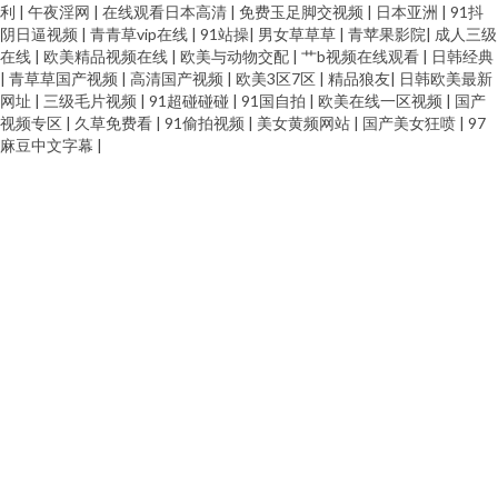
利
|
午夜淫网
|
在线观看日本高清
|
免费玉足脚交视频
|
日本亚洲
|
91抖
阴日逼视频
|
青青草vip在线
|
91站操
|
男女草草草
|
青苹果影院
|
成人三级
在线
|
欧美精品视频在线
|
欧美与动物交配
|
艹b视频在线观看
|
日韩经典
|
青草草国产视频
|
高清国产视频
|
欧美3区7区
|
精品狼友
|
日韩欧美最新
网址
|
三级毛片视频
|
91超碰碰碰
|
91国自拍
|
欧美在线一区视频
|
国产
视频专区
|
久草免费看
|
91偷拍视频
|
美女黄频网站
|
国产美女狂喷
|
97
麻豆中文字幕
|