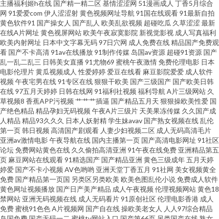
主播福利姬h在线
国产精一精二区
基情涩涩网
51漫画成人
丁香5月综合
国黄色无码91 欧美日韩一级棒 丝袜伊人网 91蜜桃视频 超碰av人人 欧韩一级
网
91爱爱com
伊人涩涩射
黄色视频网址导航
91国在线观看
91最新自拍
黄色软件91
国产操女人
国产乱人
欧美乱欲视频
超碰吃瓜
久草涩涩
最新
精品 婷婷五月天第五页 91婷色 大香蕉伊人精品 久久香蕉网址 日韩殴美 91社
在线A片网址
黄色视屏网站
欧美午夜寂寞影院
新视觉影视
成人写真福利
欧美内射网址
日本中文字幕无码
97日穴网
成人免费在线
精品国产免费观
看
国产不卡高清
91av在线播放
91制作传媒
岛国av资源
超碰91资源
国产
视频网 成人国产 激情图区中文字幕 欧美太性交 影音先锋鲁鲁 大香蕉888 欧
乱一乱二乱三
日韩美女直播
91尤物69
蜜桃午夜激情
免费伦理电影
日本
电影伦理片
黄瓜视频成人
性爱婷婷
爱豆在线看
麻豆影院爱爱
成人软件
美TV另类 四虎色播 四虎午夜福利 国产91在线观看 女人的天堂网站 午夜福利
视频
午夜宅男在线
91专区在线
狠狠干欧美
国产三级国产
国产欧美日韩
在线
97五月天婷婷
日韩在线网
91福利社视频
福利导航
A片三级网站
久
草视频8
香蕉APP污视频
艹艹艹插逼
国产精品五月天
狠狠操欧美性爱
国
激情 97色97好 国产福利社在线 伊人成人影片 操碰自拍 久草热久草com 日韩
产绝色精品
精品孕妇无码视频
午夜A片三级片
天美果冻传媒
久久国产成
人精品
精品93久久久
日本人妖射精
学生妹avav
国产熟女视频在线
乱伦
欧美 91内射视频 成人福利视频网 久久加勒比久久 日韩巨乳A片 1024国产毛
第一页
韩日视频
高清国产剧观看
人妻少妇视频二区
成人无码高清毛片
亚洲av激情电影
午夜导航在线
国内主播第一页
国产高清电影网址
91社区
论坛
免费网站黄色在线
久久偷拍高清亚洲
91午夜在线免费
亚洲精品第五
片 国产自排视频大全 日本乱视频 91豆花网页 成人在线观看网址 久久精色欲
页
麻豆网站在线观看
91精选国产
国产精品亚洲
黄色三级成年
五月天婷
婷爱
国产不卡小视频
AV色哟哟
亚洲天堂丁香五月
91社网
美女视频黄全
三欧美视频sss 91美眉网 成人牲爱午夜剧场 深夜探花福利 www香蕉视频 另
免费
国产精品第一页国
另类区另类欧美
欧美色图乱伦小说
免费成人软件
黄色网址视频播放
国产日产美产精品
成人午夜视频
伦理视频网站
黄色18
禁网站
亚洲无码视频在线
成人无码看片
91原创社区
伦理电影香港
成人
类激情欧美 一级欧美 国产TV在线观看 伊人伦理电影 www91极品 日本五区视
免费
蜜桃91色色
A片视频网
国产自在线
操欧美老女人
人人97综合精品
岛国免费
国产无码一二
蜜桃tv网站入口
国产第66页
另类国产在线
熟女