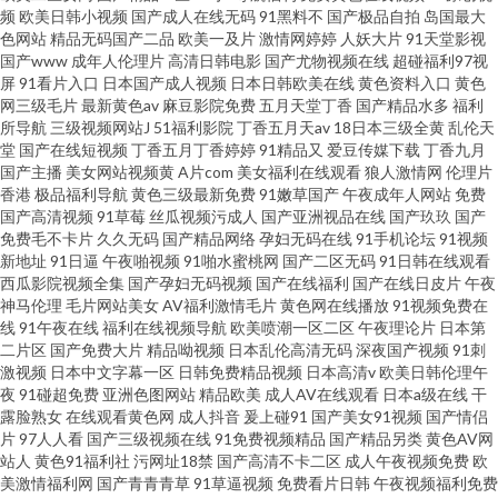
频
欧美日韩小视频
国产成人在线无码
91黑料不
国产极品自拍
岛国最大
色网站
精品无码国产二品
欧美一及片
激情网婷婷
人妖大片
91天堂影视
国产www
成年人伦理片
高清日韩电影
国产尤物视频在线
超碰福利97视
屏
91看片入口
日本国产成人视频
日本日韩欧美在线
黄色资料入口
黄色
网三级毛片
最新黄色av
麻豆影院免费
五月天堂丁香
国产精品水多
福利
所导航
三级视频网站J
51福利影院
丁香五月天av
18日本三级全黄
乱伦天
堂
国产在线短视频
丁香五月丁香婷婷
91精品又
爱豆传媒下载
丁香九月
国产主播
美女网站视频黄
A片com
美女福利在线观看
狼人激情网
伦理片
香港
极品福利导航
黄色三级最新免费
91嫩草国产
午夜成年人网站
免费
国产高清视频
91草莓
丝瓜视频污成人
国产亚洲视品在线
国产玖玖
国产
免费毛不卡片
久久无码
国产精品网络
孕妇无码在线
91手机论坛
91视频
新地址
91日逼
午夜啪视频
91啪水蜜桃网
国产二区无码
91日韩在线观看
西瓜影院视频全集
国产孕妇无码视频
国产在线福利
国产在线日皮片
午夜
神马伦理
毛片网站美女
AV福利激情毛片
黄色网在线播放
91视频免费在
线
91午夜在线
福利在线视频导航
欧美喷潮一区二区
午夜理论片
日本第
二片区
国产免费大片
精品呦视频
日本乱伦高清无码
深夜国产视频
91刺
激视频
日本中文字幕一区
日韩免费精品视频
日本高清v
欧美日韩伦理午
夜
91碰超免费
亚洲色图网站
精品欧美
成人AV在线观看
日本a级在线
干
露脸熟女
在线观看黄色网
成人抖音
爰上碰91
国产美女91视频
国产情侣
片
97人人看
国产三级视频在线
91免费视频精品
国产精品另类
黄色AV网
站人
黄色91福利社
污网址18禁
国产高清不卡二区
成人午夜视频免费
欧
美激情福利网
国产青青青草
91草逼视频
免费看片日韩
午夜视频福利免费