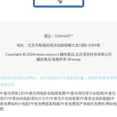
電話：1326140**
地址：北京市順義區南法信鎮順暢大道1號B-1024室
Copyright © 2026
www.cxyyx.cn
觸控產品
北京潔登科技有限公司
觸控產品
版權所有
Sitemap
感谢您访问我们的网站，您可能还对以下资源感兴趣：潍坊即搪餐饮管理
有限公司
午夜伦理第1页|午夜伦理电影在线观免费|午夜伦理伦理片在线观|午夜伦
理片|午夜伦伦电影理论片大片|午夜毛片在线观看|午夜美女福利视频|午
夜免费福利小电影|午夜免费观看视频|午夜免费国产体验区免费的
网站地
欧美另类天堂 97操碰操碰 污视频观看 97超碰碰在线 超碰大香蕉99 都市激激
图