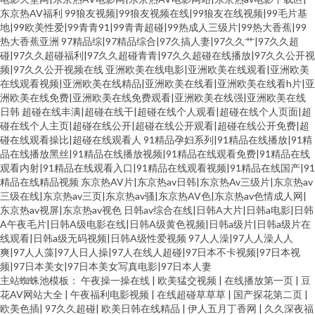
东京热AV福利
99狼友视频|99狼友视频在线|99狼友在线视频|99毛片基
地|99欧美性爱|99青青91|99青青超碰|99热成人三级片|99热大香蕉|99
热大香蕉亚洲
97精品综|97精品综合|97久搞人妻|97久久艹|97久久超
碰|97久久超碰福利|97久久超碰青青|97久久超碰在线播放|97久久公开视
频|97久久公开视频在线
亚洲欧美在线电影|亚洲欧美在线观看|亚洲欧美
在线观看视频|亚洲欧美在线精品|亚洲欧美在线看|亚洲欧美在线看h片|亚
洲欧美在线免费|亚洲欧美在线免费观看|亚洲欧美在线强|亚洲欧美在线
日韩
超碰在线丰满|超碰在线干|超碰在线个人观看|超碰在线个人页面|超
碰在线个人主页|超碰在线公开|超碰在线公开观看|超碰在线公开免费|超
碰在线观看操比|超碰在线观看人
91精品孕妇系列|91精品在线播放|91精
品在线播放黑丝|91精品在线播放视频|91精品在线观看免费|91精品在线
观看内射|91精品在线观看入口|91精品在线观看视频|91精品在线国产|91
精品在线精品视频
东京热AV片|东京热av日韩|东京热Av三级片|东京热av
三级在线|东京热av三页|东京热av骚|东京热AV色|东京热av色情成人网|
东京热av视屏|东京热av视色
日韩av综合在线|日韩A大片|日韩a电影|日韩
A午夜毛片|日韩A级电影在线|日韩A级黄色视频|日韩a级片|日韩a级片在
线观看|日韩a级无码视频|日韩A级性爱视频
97人人澡|97人人澡人人
爽|97人人藻|97人日人操|97人在线人超碰|97日本不卡视频|97日本视
频|97日本美女|97日本美女写真电影|97日本人妻
主站蜘蛛池模板：
午夜操一操在线
|
欧美猛交视频
|
在线播放第一页
|
豆
花AV网站大全
|
午夜福利电影视频
|
在线超碰草草草
|
国产探花第二页
|
欧美色插
|
97久久超碰
|
欧美日韩在线精品
|
伊人五月丁香网
|
久久深夜福