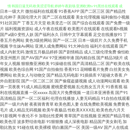
情 韩国日逼无码 欧美涩涩导航 婷婷午夜剧场 亚洲欧洲tv 91黑丝在线观看 成
日本一级大片
微拍福利在线观看
91香蕉APP
国产二区三区
国产精品性
人牲爱午夜剧场 欧日美一本 伊人综合大香蕉 99精品国 亚洲另类小说网 成人
乱伦种子
美国伦理大片
国产二区在线观看
美女伦理视频
福利偷拍小视频
91社区国产
丁香五月天堂
欧美变态一区
国产综合在线观看
国产免费一级
片
福利视频资源站
成人午夜在线观看
欧美图片在线观看
在线观看h视频
深夜福利 另类亚洲专区 天堂av福利 综合网爱豆 超碰coan人妻 福利APP导航
国产a级0
变性人妖
国产福利永久
日韩中文字幕观看
足交在线播放91
丁
香五月色网站
黄色3级抢网站
国产一区二区
日本一级婬片
久久免费手机
久久蜜桃精品屋 欧美日性爱炮图 四虎影院最新网址 91免费观看网站 成人大
视频
学生妹Av网站
亚洲人成免费网站
91大神自拍
福利片在线观看
国产
成人内射无码
激情五月极品婷婷
国产剧情精品
成人三级伦理免费
偷怕欧
美亚州图片
国产AV国产AV
97亚洲精华液
国内精自线
国产精品3级片
成
香蕉网 国产在线第9页 欧美淫色网 性少妇果冻传媒 91黑料福利网 白丝巨乳被
年女人视频
狠狠撸亚洲欧美
91操碰在线
国产高清精品二区
国产欧美在线
视频
欧美色综合网
91国产自拍偷拍
香蕉911
花蝴蝶看片免费
白丝美女免
后入 久久免费一二三 人妻东京热 wwwav大全 福利社老司机91 麻豆传媒淫视
费网站
欧美女人与动物交
国产精品无码电影
91插插库
97超碰大香蕉
户
外自慰影院
国产一区二区二区
国产偷窥盗摄视频
成人动漫网站观看
欧美
第一页夜夜
91成人精品视频
蜜桃爱爱视频
乱伦熟女五月天
91香蕉视
福
频网 日本淫网5 五月天福利导航 成人AⅤ 韩日色网址 男人天堂狠狠操 日本熟
利在线视频直播
一区xxxxx
岛国大片免费视频
一道日本亚洲香蕉
国产91
高清精品
国产一区二区福利
伦理在线播放
人妻无码精品
91自拍在线观看
女另类 五月天婷婷色情 91啦九色绿帽 99热22 女人的天堂av网 日韩欧美群P
国产一级片内射
夜夜骑青青草
欧美色图人妻
在线免费欧美视频
免费黄色
毛片
成人精品无码视频
欧美午夜极品
性欧美ⅩⅩⅩⅩ乱
欧美色色六月天
91影视网
午夜伦不卡
加勒比性爱网
青草国产在线视频
亚洲国产精品导航
午夜啪啪7474 91羞羞视频 超碰人人超碰A 狼友www 91视频国产网站 韩国偷
欧美色淫
波多野结依电影
91狠狠撸
成人深夜电影
精品国产美女剃毛
加
勒比熟女
91碰在线
欧美裸模
萌白酱国产一区
美国一级AV
国产人在线成