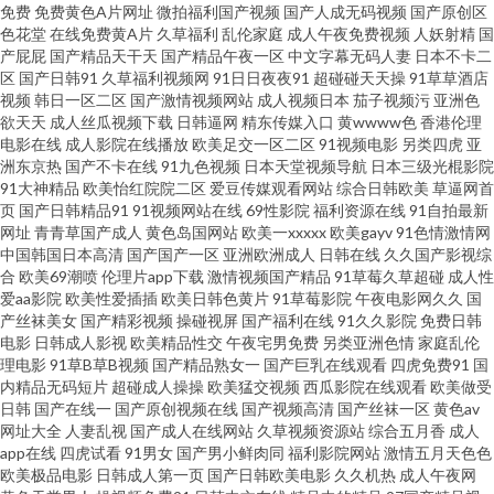
拍免费观看 欧美在线撸视频 综合网97 99超碰在线99 超碰亚洲无码 九一黄站
免费
免费黄色A片网址
微拍福利国产视频
国产人成无码视频
国产原创区
色花堂
在线免费黄A片
久草福利
乱伦家庭
成人午夜免费视频
人妖射精
国
产屁屁
国产精品天干天
国产精品午夜一区
中文字幕无码人妻
日本不卡二
福利导航 人人操B 午夜福利男女 自拍十区 91青青操网站 成人论坛资源 国产
区
国产日韩91
久草福利视频网
91日日夜夜91
超碰碰天天操
91草草酒店
视频
韩日一区二区
国产激情视频网站
成人视频日本
茄子视频污
亚洲色
人妻3p自拍 狼友视频在线观看 青青草导航 午夜无码导航 www黄色片91 国产
欲天天
成人丝瓜视频下载
日韩逼网
精东传媒入口
黄wwww色
香港伦理
电影在线
成人影院在线播放
欧美足交一区二区
91视频电影
另类四虎
亚
洲东京热
国产不卡在线
91九色视频
日本天堂视频导航
日本三级光棍影院
第92页 久草资源在线 欧美经品h片 亚洲精品黄色网址 97成人超碰网 成人猛
91大神精品
欧美怡红院院二区
爱豆传媒观看网站
综合日韩欧美
草逼网首
页
国产日韩精品91
91视频网站在线
69性影院
福利资源在线
91自拍最新
猛av 精品国语逼 激情综合丁香 91精品影视区 97色97干 久久播五月 人妖伪娘
网址
青青草国产成人
黄色岛国网站
欧美一xxxxx
欧美gayv
91色情激情网
中国韩国日本高清
国产国产一区
亚洲欧洲成人
日韩在线
久久国产影视综
合
欧美69潮喷
伦理片app下载
激情视频国产精品
91草莓久草超碰
成人性
天天夜夜肏 亚洲欧美另类综合 91社一区 岛国操逼片 九九涩涩网 欧美激情亚
爱aa影院
欧美性爱插插
欧美日韩色黄片
91草莓影院
午夜电影网久久
国
产丝袜美女
国产精彩视频
操碰视屏
国产福利在线
91久久影院
免费日韩
洲 日韩色情影院 午夜视频在线 国产日韩中文字幕 欧美操B电影 色午月视频
电影
日韩成人影视
欧美精品性交
午夜宅男免费
另类亚洲色情
家庭乱伦
理电影
91草B草B视频
国产精品熟女一
国产巨乳在线观看
四虎免费91
国
内精品无码短片
超碰成人操操
欧美猛交视频
西瓜影院在线观看
欧美做受
亚洲妞妞综合网 97视频中文字幕 成人影在线观看 狠狠撸天天干 老司机福利
日韩
国产在线一
国产原创视频在线
国产视频高清
国产丝袜一区
黄色av
网址大全
人妻乱视
国产成人在线网站
久草视频资源站
综合五月香
成人
天堂 欧美亚洲日韩激情 97偷拍门事件 高清91ncn 九一色秀直播 亚洲午夜居
app在线
四虎试看
91男女
国产男小鲜肉同
福利影院网站
激情五月天色色
欧美极品电影
日韩成人第一页
国产日韩欧美电影
久久机热
成人午夜网